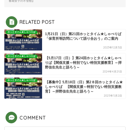
春期女子の不登校】
RELATED POST
ホッとタイム★しゃべりば
1月21日（日）第21回ホッとタイム★しゃべりば
「保育所等訪問について語り合おう」のご案内
2023年12月3日
ホッとタイム★しゃべりば
【5月17日（日）】第24回ホッとタイム★しゃべ
りば【関係支援～特別でない特別支援教育】～拝
野佳生先生と語ろう～
2024年4月21日
ホッとタイム★しゃべりば
【募集中】5月18日（日）第2８回ホッとタイム★
しゃべりば 【関係支援～特別でない特別支援教
育】～拝野佳生先生と語ろう～
2025年5月2日
COMMENT