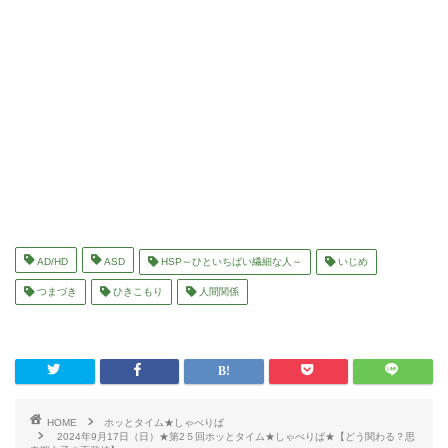
AD/HD
ASD
HSP～ひといちばい繊細な人～
いじめ
つまづき
ひきこもり
人間関係
HOME
ホッとタイム★しゃべりば
2024年9月17日（日）★第2５回ホッとタイム★しゃべりば★【どう関わる？思