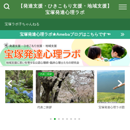
【発達支援・ひきこもり支援・地域支援】
宝塚発達心理ラボ
宝塚ラボ子ちゃんねる
宝塚発達心理ラボ★Amebaブログはこちらです☜
は
代表ご挨拶
とは
代表ご挨拶
宝塚発達心理ラボ図書