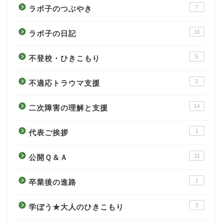
7
ラボ子のつぶやき
16
ラボ子の日記
5
不登校・ひきこもり
2
不適応トラウマ支援
14
二次障害の理解と支援
1
代表ご挨拶
11
公開Ｑ＆Ａ
1
卒業後の進路
3
学ぼう★大人のひきこもり