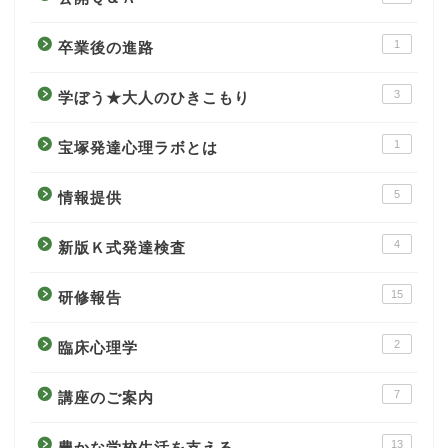
1
卒業後の進路
3
学ぼう★大人のひきこもり
1
宝塚発達心理ラボとは
5
情報提供
4
新版Ｋ式発達検査
15
研修報告
2
臨床心理学
7
講座のご案内
13
豊かな学校生活を支える