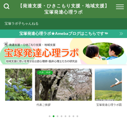
【発達支援・ひきこもり支援・地域支援】
宝塚発達心理ラボ
宝塚ラボ子ちゃんねる
宝塚発達心理ラボ★Amebaブログはこちらです☜
は
代表ご挨拶
とは
代表ご挨拶
宝塚発達心理ラボ図書