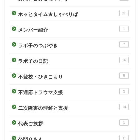
21
ホッとタイム★しゃべりば
1
メンバー紹介
7
ラボ子のつぶやき
16
ラボ子の日記
5
不登校・ひきこもり
2
不適応トラウマ支援
14
二次障害の理解と支援
1
代表ご挨拶
11
公開Ｑ＆Ａ