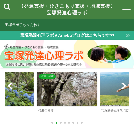
【発達支援・ひきこもり支援・地域支援】
宝塚発達心理ラボ
宝塚ラボ子ちゃんねる
宝塚発達心理ラボ★Amebaブログはこちらです☜
は
代表ご挨拶
とは
代表ご挨拶
宝塚発達心理ラボ図書