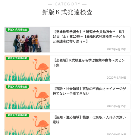
― CATEGORY ―
新版Ｋ式発達検査
新版Ｋ式発達検査
【発達検査学習会】＊研究会会員勉強会＊ 5月
14日（土）夜10時～【新版K式発達検査～子ども
と保護者に寄り添う～】
2022年4月10日
新版Ｋ式発達検査
【全領域】K式検査から学ぶ授業や療育へのヒン
ト集
2020年6月16日
新版Ｋ式発達検査
【言語・社会領域】言語の不自由さ＝イメージが
持てない＝予測できない
2020年6月15日
新版Ｋ式発達検査
【認知・適応領域】模倣・はめ板・入れ子の深い
意味
2020年6月14日