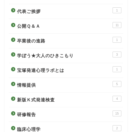
1
代表ご挨拶
11
公開Ｑ＆Ａ
1
卒業後の進路
3
学ぼう★大人のひきこもり
1
宝塚発達心理ラボとは
5
情報提供
4
新版Ｋ式発達検査
15
研修報告
2
臨床心理学