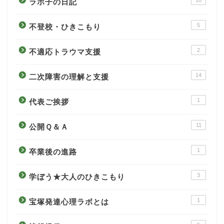
ラボ子の日記
5
不登校・ひきこもり
2
不適応トラウマ支援
14
二次障害の理解と支援
1
代表ご挨拶
11
公開Ｑ＆Ａ
1
卒業後の進路
3
学ぼう★大人のひきこもり
1
宝塚発達心理ラボとは