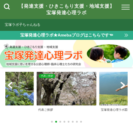
【発達支援・ひきこもり支援・地域支援】
宝塚発達心理ラボ
宝塚ラボ子ちゃんねる
宝塚発達心理ラボ★Amebaブログはこちらです☜
は
代表ご挨拶
とは
代表ご挨拶
宝塚発達心理ラボ図書