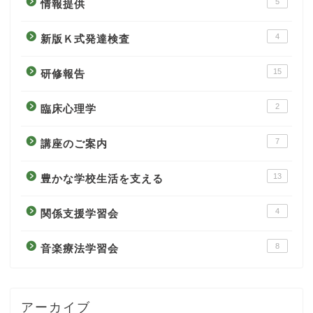
5
情報提供
4
新版Ｋ式発達検査
15
研修報告
2
臨床心理学
7
講座のご案内
13
豊かな学校生活を支える
4
関係支援学習会
8
音楽療法学習会
アーカイブ