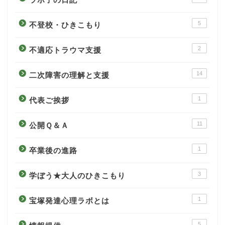
5
不登校・ひきこもり
2
不適応トラウマ支援
14
二次障害の理解と支援
1
代表ご挨拶
11
公開Ｑ＆Ａ
1
卒業後の進路
3
学ぼう★大人のひきこもり
1
宝塚発達心理ラボとは
5