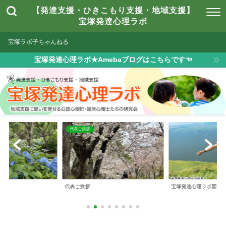
【発達支援・ひきこもり支援・地域支援】
宝塚発達心理ラボ
宝塚ラボ子ちゃんねる
宝塚発達心理ラボ★Amebaブログはこちらです☜
は
代表ご挨拶
とは
代表ご挨拶
宝塚発達心理ラボ図書