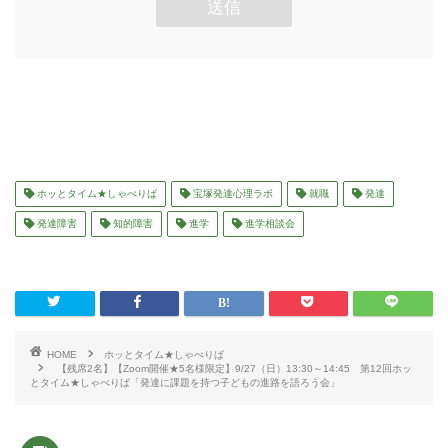
ホッとタイム★しゃべりば
宝塚発達心理ラボ
就職
発達
発達障害
知的障害
進学
進学相談会
HOME
ホッとタイム★しゃべりば
【残席2名】【Zoom開催★5名様限定】9/27（日）13:30～14:45 第12回ホッ
とタイム★しゃべりば「発達に課題を持つ子どもの進路を語ろう会」