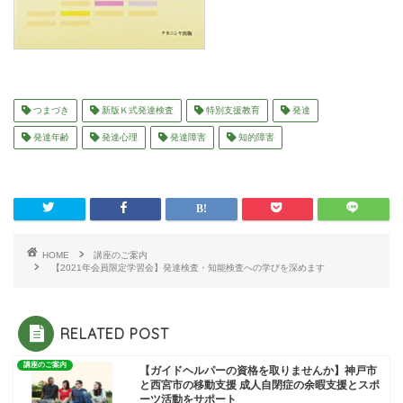
つまづき
新版Ｋ式発達検査
特別支援教育
発達
発達年齢
発達心理
発達障害
知的障害
HOME
講座のご案内
【2021年会員限定学習会】発達検査・知能検査への学びを深めます
RELATED POST
講座のご案内
【ガイドヘルパーの資格を取りませんか】神戸市
と西宮市の移動支援 成人自閉症の余暇支援とスポ
ーツ活動をサポート