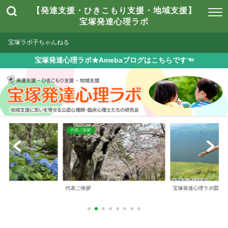
【発達支援・ひきこもり支援・地域支援】
宝塚発達心理ラボ
宝塚ラボ子ちゃんねる
宝塚発達心理ラボ★Amebaブログはこちらです☜
は
代表ご挨拶
とは
代表ご挨拶
宝塚発達心理ラボ図書