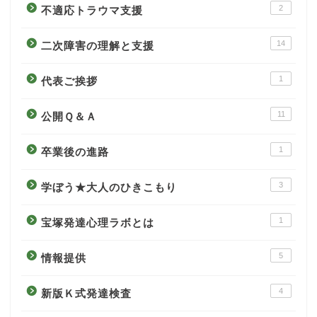
2
不適応トラウマ支援
14
二次障害の理解と支援
1
代表ご挨拶
11
公開Ｑ＆Ａ
1
卒業後の進路
3
学ぼう★大人のひきこもり
1
宝塚発達心理ラボとは
5
情報提供
4
新版Ｋ式発達検査