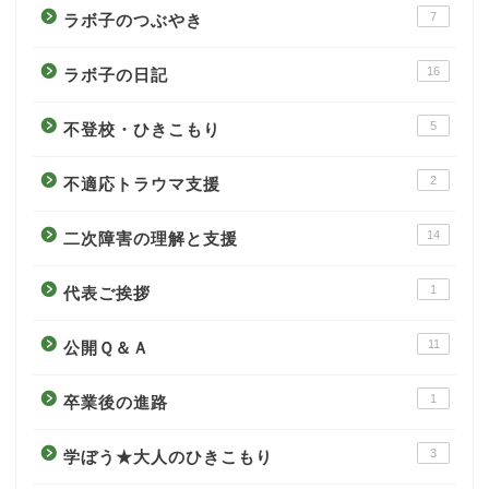
7
ラボ子のつぶやき
16
ラボ子の日記
5
不登校・ひきこもり
2
不適応トラウマ支援
14
二次障害の理解と支援
1
代表ご挨拶
11
公開Ｑ＆Ａ
1
卒業後の進路
3
学ぼう★大人のひきこもり