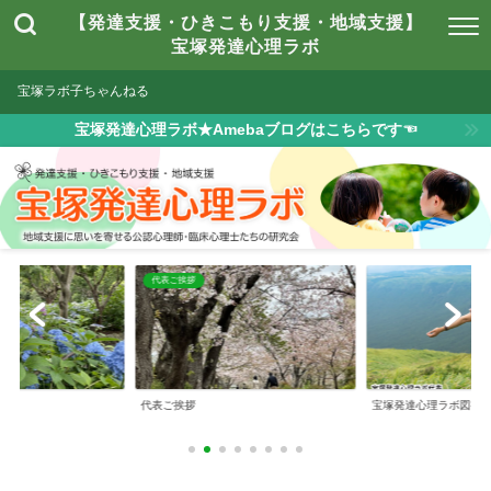
【発達支援・ひきこもり支援・地域支援】
宝塚発達心理ラボ
宝塚ラボ子ちゃんねる
宝塚発達心理ラボ★Amebaブログはこちらです☜
は
代表ご挨拶
とは
代表ご挨拶
宝塚発達心理ラボ図書